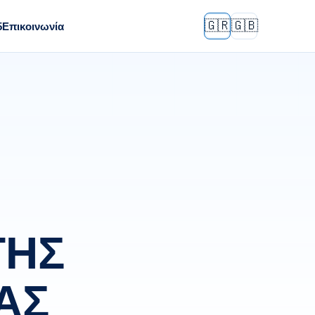
🇬🇷
🇬🇧
5
Επικοινωνία
ΤΗΣ
ΑΣ