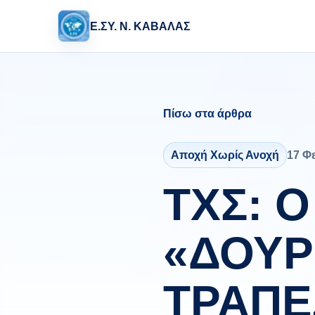
Ε.ΣΥ. Ν. ΚΑΒΑΛΑΣ
Πίσω στα άρθρα
Αποχή Χωρίς Ανοχή
17 Φ
ΤΧΣ: Ο
«ΔΟΥΡ
ΤΡΑΠΕ